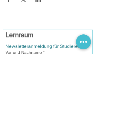
Lernraum
Newsletteranmeldung für Studierende
Vor und Nachname
*
Email
*
Anmelden
Datenschutz
Ich habe die 
Datenschutzerklärung gelesen und ich 
bin mit der Vearbeitung meiner Daten 
einverstanden.