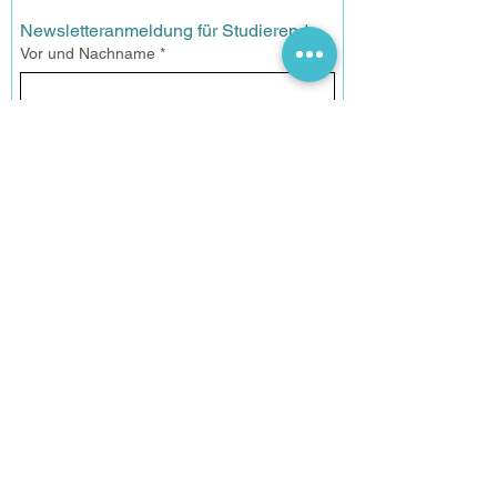
Newsletteranmeldung für Studierende
Vor und Nachname
*
Email
*
Anmelden
Datenschutz
Ich habe die 
Datenschutzerklärung gelesen und ich 
bin mit der Vearbeitung meiner Daten 
einverstanden.