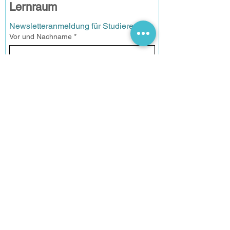
Lernraum
Newsletteranmeldung für Studierende
Vor und Nachname
*
Email
*
Anmelden
Datenschutz
Ich habe die 
Datenschutzerklärung gelesen und ich 
bin mit der Vearbeitung meiner Daten 
einverstanden.