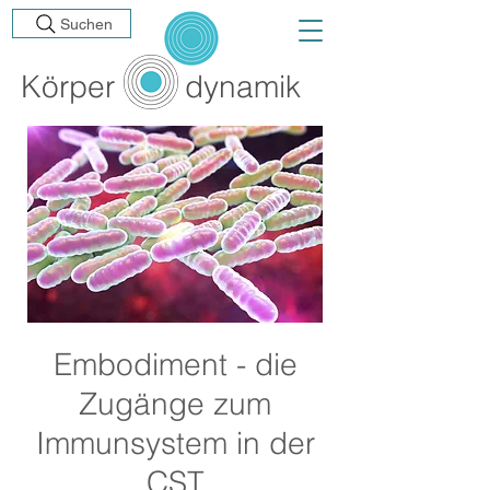
Suchen
Körp
er
dynamik
Embodiment - die
Zugänge zum
Immunsystem in der
CST