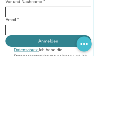
Vor und Nachname
*
Email
*
Anmelden
Datenschutz
Ich habe die 
Datenschutzerklärung gelesen und ich 
bin mit der Vearbeitung meiner Daten 
einverstanden.
Unser Bildungsgang ist von der OdA KT akkreditiert und
bereitet auf das Branchenzertifikat KomplementärTherapie